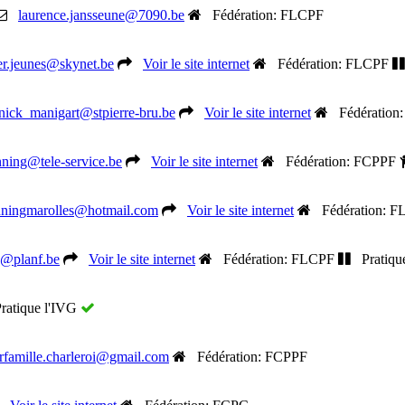
laurence.jansseune@7090.be
Fédération: FLCPF
er.jeunes@skynet.be
Voir le site internet
Fédération: FLCPF
nick_manigart@stpierre-bru.be
Voir le site internet
Fédération
nning@tele-service.be
Voir le site internet
Fédération: FCPPF
nningmarolles@hotmail.com
Voir le site internet
Fédération: F
o@planf.be
Voir le site internet
Fédération: FLCPF
Pratiqu
atique l'IVG
orfamille.charleroi@gmail.com
Fédération: FCPPF