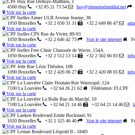
CPF Huy
Rue Delloye-Matthieu, 1
4500 Huy
+32 85 21 73 54
huy@planningfamilial.net
Voir sur la carte
CPF Ixelles Aimer ULB
Avenue Jeanne, 38
1050 Bruxelles
+32 2 650 31 31
+32 2 649 86 47
aim
Voir sur la carte
CPF Ixelles CPS
Rue du Vivier, 89-93
1050 Bruxelles
+32 2 646 42 73
Voir le site internet
Féd
Voir sur la carte
CPF Ixelles Free Clinic
Chaussée de Wavre, 154A
1050 Bruxelles
+32 2 512 13 14
+32 2 502 66 83
inf
Voir sur la carte
CPF Jette
Rue Léon Théodor, 108
1090 Bruxelles
+32 2 426 06 27
+32 2 420 08 65
inf
Voir sur la carte
CPF La Louvière Claire Houtain
Rue Warocqué, 124
7100 La Louvière
+32 64 26 21 62
Fédération: FLCPF
Voir sur la carte
CPF La Louvière La Bulle
Rue du Marché, 10
7100 La Louvière
+32 64 21 14 46
+32 64 21 14 46
l
Voir sur la carte
CPF Laeken
Boulevard Emile Bockstael, 91
1020 Bruxelles
+32 2 325 46 40
Voir le site internet
Féd
Voir sur la carte
CPF Leman
Boulevard Léopold II - 184D