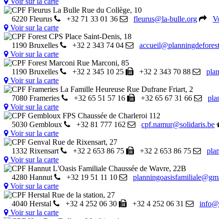
Voir sur la carte
CPF Fleurus La Bulle
Rue du Collège, 10
6220 Fleurus
+32 71 33 01 36
fleurus@la-bulle.org
Vo
Voir sur la carte
CPF Forest CPS
Place Saint-Denis, 18
1190 Bruxelles
+32 2 343 74 04
accueil@planningdeforest
Voir sur la carte
CPF Forest Marconi
Rue Marconi, 85
1190 Bruxelles
+32 2 345 10 25
+32 2 343 70 88
pla
Voir sur la carte
CPF Frameries La Famille Heureuse
Rue Dufrane Friart, 2
7080 Frameries
+32 65 51 57 16
+32 65 67 31 66
pla
Voir sur la carte
CPF Gembloux FPS
Chaussée de Charleroi 112
5030 Gembloux
+32 81 777 162
cpf.namur@solidaris.be
Voir sur la carte
CPF Genval
Rue de Rixensart, 27
1332 Rixensart
+32 2 653 86 75
+32 2 653 86 75
pla
Voir sur la carte
CPF Hannut L'Oasis Familiale
Chaussée de Wavre, 22B
4280 Hannut
+32 19 51 11 10
planningoasisfamiliale@gm
Voir sur la carte
CPF Herstal
Rue de la station, 27
4040 Herstal
+32 4 252 06 30
+32 4 252 06 31
info@p
Voir sur la carte