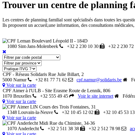
Trouver un centre de planning f
Les centres de planning familial sont spécialisés dans toutes les questio
Ils proposent un accueil,une information, des consultations médicales,
CPF Leman
Boulevard Léopold II - 184D
1080 Sint-Jans-Molenbeek
+32 2 230 10 30
+32 2 230 72
CPF - Réseau Solidaris
Rue Julie Billart, 2
5000 Namur
+32 81 77 71 62
cpf.namur@solidaris.be
Féd
Voir sur la carte
CPF Aimer à l'ULB - Site Erasme
Route de Lennik, 806
1070 Bruxelles
+32 555 49 45
Voir le site internet
Fédéra
Voir sur la carte
CPF Aimer LlN
Cours des Trois Fontaines, 31
1348 Louvain-la-Neuve
+32 10 45 12 02
+32 10 45 53 13
Voir sur la carte
CPF Anderlecht Midi
Rue du Chimiste, 34-36
1070 Anderlecht
+32 2 511 38 38
+32 2 512 78 98
ac
Voir sur la carte