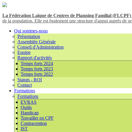
La Fédération Laïque de Centres de Planning Familial (FLCPF)
de la population. Elle est également une structure d'appui auprès de ses
Qui sommes-nous
Présentation
Assemblée Générale
Conseil d'Administration
Equipe
Rapport d'activités
Temps forts 2024
Temps forts 2023
Temps forts 2022
Statuts - ROI
Contact
Formations
Formations
EVRAS
Outils
Handicap
Travailler en CPF
Contraception
IST