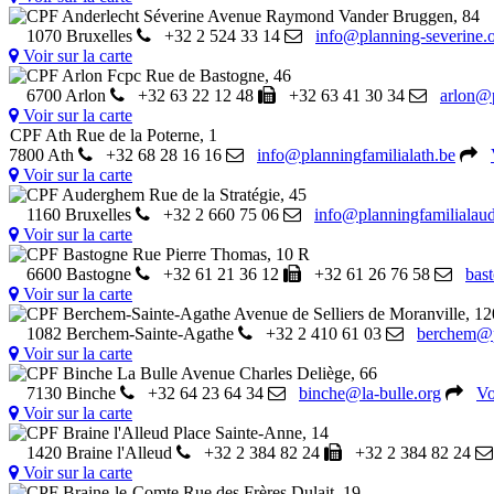
CPF Anderlecht Séverine
Avenue Raymond Vander Bruggen, 84
1070 Bruxelles
+32 2 524 33 14
info@planning-severine.
Voir sur la carte
CPF Arlon Fcpc
Rue de Bastogne, 46
6700 Arlon
+32 63 22 12 48
+32 63 41 30 34
arlon@p
Voir sur la carte
CPF Ath
Rue de la Poterne, 1
7800 Ath
+32 68 28 16 16
info@planningfamilialath.be
Voir sur la carte
CPF Auderghem
Rue de la Stratégie, 45
1160 Bruxelles
+32 2 660 75 06
info@planningfamiliala
Voir sur la carte
CPF Bastogne
Rue Pierre Thomas, 10 R
6600 Bastogne
+32 61 21 36 12
+32 61 26 76 58
bas
Voir sur la carte
CPF Berchem-Sainte-Agathe
Avenue de Selliers de Moranville, 12
1082 Berchem-Sainte-Agathe
+32 2 410 61 03
berchem@pl
Voir sur la carte
CPF Binche La Bulle
Avenue Charles Deliège, 66
7130 Binche
+32 64 23 64 34
binche@la-bulle.org
Vo
Voir sur la carte
CPF Braine l'Alleud
Place Sainte-Anne, 14
1420 Braine l'Alleud
+32 2 384 82 24
+32 2 384 82 24
Voir sur la carte
CPF Braine-le-Comte
Rue des Frères Dulait, 19