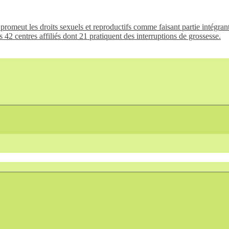
promeut les droits sexuels et reproductifs comme faisant partie intégrante 
 42 centres affiliés dont 21 pratiquent des interruptions de grossesse.