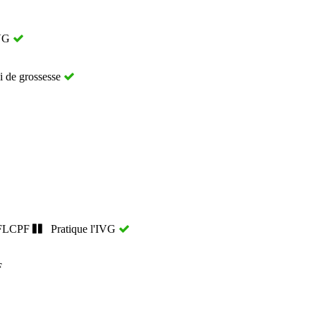
IVG
i de grossesse
 FLCPF
Pratique l'IVG
F