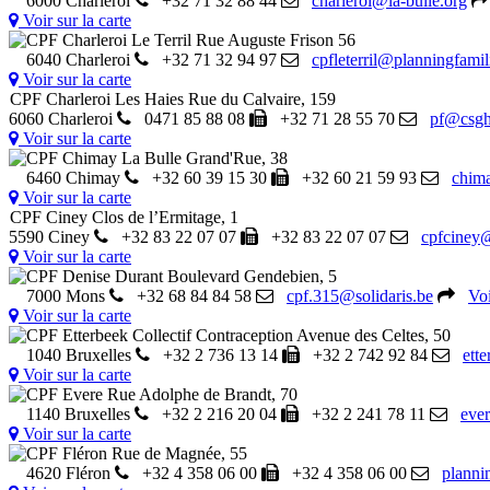
6000 Charleroi
+32 71 32 88 44
charleroi@la-bulle.org
Voir sur la carte
CPF Charleroi Le Terril
Rue Auguste Frison 56
6040 Charleroi
+32 71 32 94 97
cpfleterril@planningfamili
Voir sur la carte
CPF Charleroi Les Haies
Rue du Calvaire, 159
6060 Charleroi
0471 85 88 08
+32 71 28 55 70
pf@csgh
Voir sur la carte
CPF Chimay La Bulle
Grand'Rue, 38
6460 Chimay
+32 60 39 15 30
+32 60 21 59 93
chima
Voir sur la carte
CPF Ciney
Clos de l’Ermitage, 1
5590 Ciney
+32 83 22 07 07
+32 83 22 07 07
cpfciney
Voir sur la carte
CPF Denise Durant
Boulevard Gendebien, 5
7000 Mons
+32 68 84 84 58
cpf.315@solidaris.be
Voi
Voir sur la carte
CPF Etterbeek Collectif Contraception
Avenue des Celtes, 50
1040 Bruxelles
+32 2 736 13 14
+32 2 742 92 84
ett
Voir sur la carte
CPF Evere
Rue Adolphe de Brandt, 70
1140 Bruxelles
+32 2 216 20 04
+32 2 241 78 11
ever
Voir sur la carte
CPF Fléron
Rue de Magnée, 55
4620 Fléron
+32 4 358 06 00
+32 4 358 06 00
planni