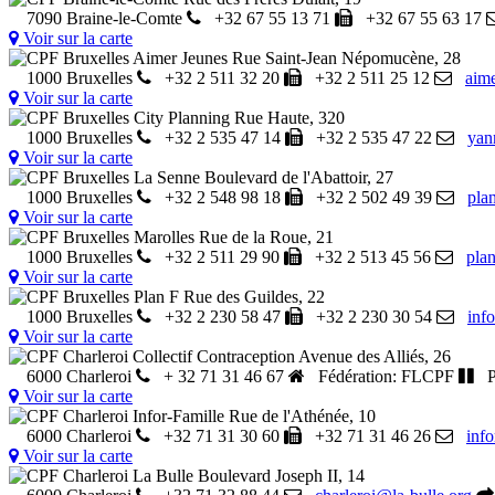
7090 Braine-le-Comte
+32 67 55 13 71
+32 67 55 63 17
Voir sur la carte
CPF Bruxelles Aimer Jeunes
Rue Saint-Jean Népomucène, 28
1000 Bruxelles
+32 2 511 32 20
+32 2 511 25 12
aim
Voir sur la carte
CPF Bruxelles City Planning
Rue Haute, 320
1000 Bruxelles
+32 2 535 47 14
+32 2 535 47 22
yan
Voir sur la carte
CPF Bruxelles La Senne
Boulevard de l'Abattoir, 27
1000 Bruxelles
+32 2 548 98 18
+32 2 502 49 39
pla
Voir sur la carte
CPF Bruxelles Marolles
Rue de la Roue, 21
1000 Bruxelles
+32 2 511 29 90
+32 2 513 45 56
pla
Voir sur la carte
CPF Bruxelles Plan F
Rue des Guildes, 22
1000 Bruxelles
+32 2 230 58 47
+32 2 230 30 54
inf
Voir sur la carte
CPF Charleroi Collectif Contraception
Avenue des Alliés, 26
6000 Charleroi
+ 32 71 31 46 67
Fédération: FLCPF
Pr
Voir sur la carte
CPF Charleroi Infor-Famille
Rue de l'Athénée, 10
6000 Charleroi
+32 71 31 30 60
+32 71 31 46 26
inf
Voir sur la carte
CPF Charleroi La Bulle
Boulevard Joseph II, 14