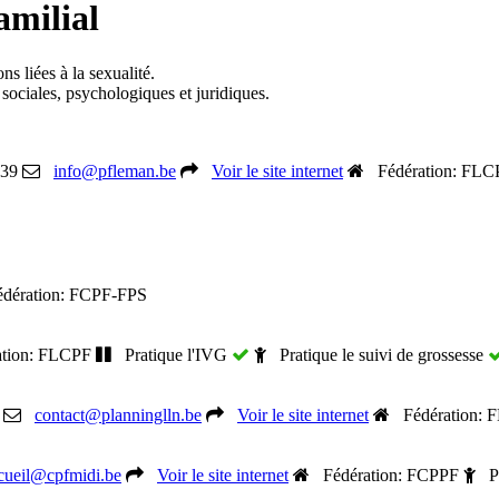
amilial
ns liées à la sexualité.
 sociales, psychologiques et juridiques.
 39
info@pfleman.be
Voir le site internet
Fédération: FLC
ération: FCPF-FPS
tion: FLCPF
Pratique l'IVG
Pratique le suivi de grossesse
contact@planninglln.be
Voir le site internet
Fédération: 
cueil@cpfmidi.be
Voir le site internet
Fédération: FCPPF
Pra