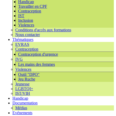
Handicap
Travailler en CPF
Contraception
IST
Inclusion
Violences
Conditions d'accès aux formations
Nous contacter
Thématiques
EVRAS
Contraception
Contraception d'urgence
IVG
Les mains des femmes
Violences
Outil "DPO"
Jeu Ruche
Jeunesse
LGBTQI+
IST/VIH
Handicap
Documentation
Médias
Evénements