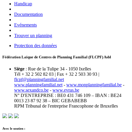
Handicap
Documentation
Evénements
Trouver un planning
Protection des données
Fédération Laïque de Centres de Planning Familial (FLCPF) Asbl
Siège
: Rue de la Tulipe 34 - 1050 Ixelles
Tél + 32 2 502 82 03 | Fax + 32 2 503 30 93 |
flcpf@planningfamilial.net
www.planningfamilial.net
-
www.monplanningfamilial.be
-
www.sexandco.be
-
www.evras.be
N° D'ENTREPRISE : BE0 431 746 109 – IBAN : BE24
0013 23 87 92 38 – BIC GEBABEBB
RPM Tribunal de l'entreprise Francophone de Bruxelles
Avec le soutien :