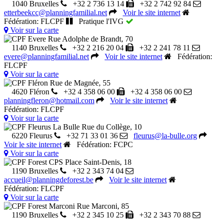
1040 Bruxelles
+32 2 736 13 14
+32 2 742 92 84
etterbeekcc@planningfamilial.net
Voir le site internet
Fédération: FLCPF
Pratique l'IVG
Voir sur la carte
CPF Evere
Rue Adolphe de Brandt, 70
1140 Bruxelles
+32 2 216 20 04
+32 2 241 78 11
evere@planningfamilial.net
Voir le site internet
Fédération:
FLCPF
Voir sur la carte
CPF Fléron
Rue de Magnée, 55
4620 Fléron
+32 4 358 06 00
+32 4 358 06 00
planningfleron@hotmail.com
Voir le site internet
Fédération: FLCPF
Voir sur la carte
CPF Fleurus La Bulle
Rue du Collège, 10
6220 Fleurus
+32 71 33 01 36
fleurus@la-bulle.org
Voir le site internet
Fédération: FCPC
Voir sur la carte
CPF Forest CPS
Place Saint-Denis, 18
1190 Bruxelles
+32 2 343 74 04
accueil@planningdeforest.be
Voir le site internet
Fédération: FLCPF
Voir sur la carte
CPF Forest Marconi
Rue Marconi, 85
1190 Bruxelles
+32 2 345 10 25
+32 2 343 70 88