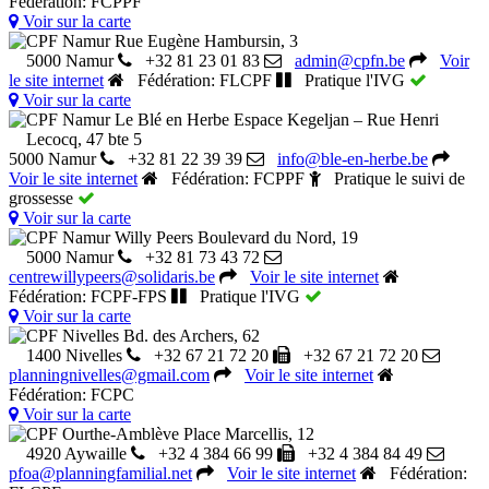
Fédération: FCPPF
Voir sur la carte
CPF Namur
Rue Eugène Hambursin, 3
5000 Namur
+32 81 23 01 83
admin@cpfn.be
Voir
le site internet
Fédération: FLCPF
Pratique l'IVG
Voir sur la carte
CPF Namur Le Blé en Herbe
Espace Kegeljan – Rue Henri
Lecocq, 47 bte 5
5000 Namur
+32 81 22 39 39
info@ble-en-herbe.be
Voir le site internet
Fédération: FCPPF
Pratique le suivi de
grossesse
Voir sur la carte
CPF Namur Willy Peers
Boulevard du Nord, 19
5000 Namur
+32 81 73 43 72
centrewillypeers@solidaris.be
Voir le site internet
Fédération: FCPF-FPS
Pratique l'IVG
Voir sur la carte
CPF Nivelles
Bd. des Archers, 62
1400 Nivelles
+32 67 21 72 20
+32 67 21 72 20
planningnivelles@gmail.com
Voir le site internet
Fédération: FCPC
Voir sur la carte
CPF Ourthe-Amblève
Place Marcellis, 12
4920 Aywaille
+32 4 384 66 99
+32 4 384 84 49
pfoa@planningfamilial.net
Voir le site internet
Fédération: