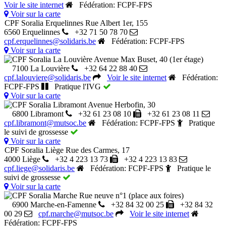
Voir le site internet
Fédération: FCPF-FPS
Voir sur la carte
CPF Soralia Erquelinnes
Rue Albert 1er, 155
6560 Erquelinnes
+32 71 50 78 70
cpf.erquelinnes@solidaris.be
Fédération: FCPF-FPS
Voir sur la carte
CPF Soralia La Louvière
Avenue Max Buset, 40 (1er étage)
7100 La Louvière
+32 64 22 88 40
cpf.lalouviere@solidaris.be
Voir le site internet
Fédération:
FCPF-FPS
Pratique l'IVG
Voir sur la carte
CPF Soralia Libramont
Avenue Herbofin, 30
6800 Libramont
+32 61 23 08 10
+32 61 23 08 11
cpf.libramont@mutsoc.be
Fédération: FCPF-FPS
Pratique
le suivi de grossesse
Voir sur la carte
CPF Soralia Liège
Rue des Carmes, 17
4000 Liège
+32 4 223 13 73
+32 4 223 13 83
cpf.liege@solidaris.be
Fédération: FCPF-FPS
Pratique le
suivi de grossesse
Voir sur la carte
CPF Soralia Marche
Rue neuve n°1 (place aux foires)
6900 Marche-en-Famenne
+32 84 32 00 25
+32 84 32
00 29
cpf.marche@mutsoc.be
Voir le site internet
Fédération: FCPF-FPS