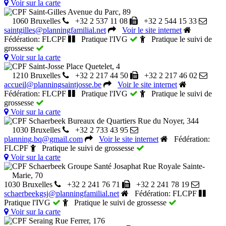
Voir sur la carte
CPF Saint-Gilles
Avenue du Parc, 89
1060 Bruxelles
+32 2 537 11 08
+32 2 544 15 33
saintgilles@planningfamilial.net
Voir le site internet
Fédération: FLCPF
Pratique l'IVG
Pratique le suivi de
grossesse
Voir sur la carte
CPF Saint-Josse
Place Quetelet, 4
1210 Bruxelles
+32 2 217 44 50
+32 2 217 46 02
accueil@planningsaintjosse.be
Voir le site internet
Fédération: FLCPF
Pratique l'IVG
Pratique le suivi de
grossesse
Voir sur la carte
CPF Schaerbeek Bureaux de Quartiers
Rue du Noyer, 344
1030 Bruxelles
+32 2 733 43 95
planning.bq@gmail.com
Voir le site internet
Fédération:
FLCPF
Pratique le suivi de grossesse
Voir sur la carte
CPF Schaerbeek Groupe Santé Josaphat
Rue Royale Sainte-
Marie, 70
1030 Bruxelles
+32 2 241 76 71
+32 2 241 78 19
schaerbeekgsj@planningfamilial.net
Fédération: FLCPF
Pratique l'IVG
Pratique le suivi de grossesse
Voir sur la carte
CPF Seraing
Rue Ferrer, 176