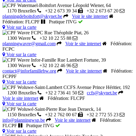
CPF Watermael-Boitsfort
Avenue Léopold Wiener, 64
1170 Bruxelles
+32 2 673 39 34
+32 2 673 67 20
planningdeboitsfort@skynet.be
Voir le site internet
Fédération: FLCPF
Pratique l'IVG
Voir sur la carte
CPF Wavre FCPC
Rue Théophile Piat, 26
1300 Wavre
+32 10 22 55 88
planningwavre@gmail.com
Voir le site internet
Fédération:
FCPC
Voir sur la carte
CPF Wavre Infor-Famille
Rue Lambert Fortune, 39
1300 Wavre
+32 10 22 46 96
contact@inforfamillebw.org
Voir le site internet
Fédération:
FCPPF
Voir sur la carte
CPF Woluwe-Saint-Lambert CCFS
Avenue Prince Héritier, 192
1200 Bruxelles
+32 2 736 41 50
ccfs@skynet.be
Voir le site internet
Fédération: FLCPF
Voir sur la carte
CPF Woluwé-Saint-Pierre
Rue Jean Deraeck, 14
1150 Bruxelles
+32 2 762 00 67
+32 2 772 55 23
info@planningwsp.be
Voir le site internet
Fédération:
FLCPF
Pratique l'IVG
Voir sur la carte