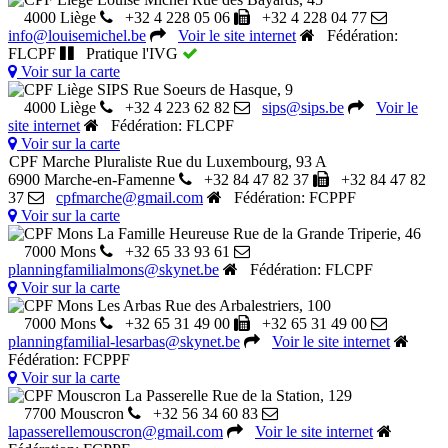
4000 Liège
+32 4 228 05 06
+32 4 228 04 77
info@louisemichel.be
Voir le site internet
Fédération:
FLCPF
Pratique l'IVG
Voir sur la carte
CPF Liège SIPS
Rue Soeurs de Hasque, 9
4000 Liège
+32 4 223 62 82
sips@sips.be
Voir le
site internet
Fédération: FLCPF
Voir sur la carte
CPF Marche Pluraliste
Rue du Luxembourg, 93 A
6900 Marche-en-Famenne
+32 84 47 82 37
+32 84 47 82
37
cpfmarche@gmail.com
Fédération: FCPPF
Voir sur la carte
CPF Mons La Famille Heureuse
Rue de la Grande Triperie, 46
7000 Mons
+32 65 33 93 61
planningfamilialmons@skynet.be
Fédération: FLCPF
Voir sur la carte
CPF Mons Les Arbas
Rue des Arbalestriers, 100
7000 Mons
+32 65 31 49 00
+32 65 31 49 00
planningfamilial-lesarbas@skynet.be
Voir le site internet
Fédération: FCPPF
Voir sur la carte
CPF Mouscron La Passerelle
Rue de la Station, 129
7700 Mouscron
+32 56 34 60 83
lapasserellemouscron@gmail.com
Voir le site internet