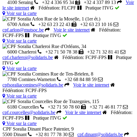
4100 Seraing
+32 4 336 95 34
+32 4 337 89 13
Voir
le site internet
Fédération: FLCPF
Pratique l'IVG
Voir sur la carte
CPF Soralia Arlon
Rue de la Moselle, 1 (1er ét.)
6700 Arlon
+32 63 23 22 43
+32 63 23 10 16
cpf.arlon@mutsoc.be
Voir le site internet
Fédération:
FCPF-FPS
Pratique l'IVG
Voir sur la carte
CPF Soralia Charleroi
Rue d'Orléans, 34
6000 Charleroi
+32 71 50 78 38
+32 71 32 81 41
cpf.charleroi@solidaris.be
Fédération: FCPF-FPS
Pratique
l'IVG
Voir sur la carte
CPF Soralia Comines
Rue de Ten-Brielen, 8
7780 Comines-Warneton
+32 68 84 88 59
cpfsoraliacomines@solidaris.be
Voir le site internet
Fédération: FCPF-FPS
Voir sur la carte
CPF Soralia Courcelles
Rue de Trazegnies, 115
6180 Courcelles
+32 71 50 78 60
+32 71 46 81 77
cpf.courcelles@solidaris.be
Voir le site internet
Fédération:
FCPF-FPS
Pratique l'IVG
Voir sur la carte
CPF Soralia Dinant
Place Patenier, 9
5500 Dinant
+32 81 77 78 30
cpf.dinant@solidaris.be