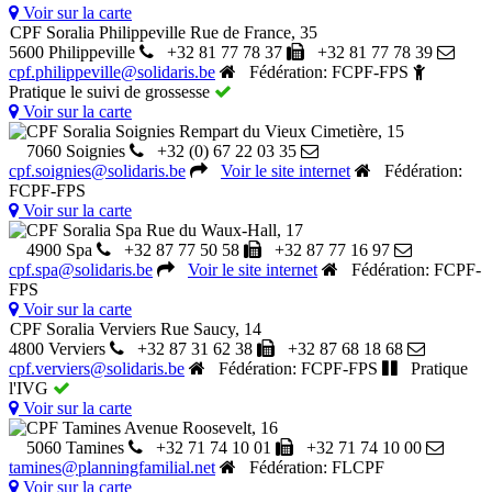
Voir sur la carte
CPF Soralia Philippeville
Rue de France, 35
5600 Philippeville
+32 81 77 78 37
+32 81 77 78 39
cpf.philippeville@solidaris.be
Fédération: FCPF-FPS
Pratique le suivi de grossesse
Voir sur la carte
CPF Soralia Soignies
Rempart du Vieux Cimetière, 15
7060 Soignies
+32 (0) 67 22 03 35
cpf.soignies@solidaris.be
Voir le site internet
Fédération:
FCPF-FPS
Voir sur la carte
CPF Soralia Spa
Rue du Waux-Hall, 17
4900 Spa
+32 87 77 50 58
+32 87 77 16 97
cpf.spa@solidaris.be
Voir le site internet
Fédération: FCPF-
FPS
Voir sur la carte
CPF Soralia Verviers
Rue Saucy, 14
4800 Verviers
+32 87 31 62 38
+32 87 68 18 68
cpf.verviers@solidaris.be
Fédération: FCPF-FPS
Pratique
l'IVG
Voir sur la carte
CPF Tamines
Avenue Roosevelt, 16
5060 Tamines
+32 71 74 10 01
+32 71 74 10 00
tamines@planningfamilial.net
Fédération: FLCPF
Voir sur la carte