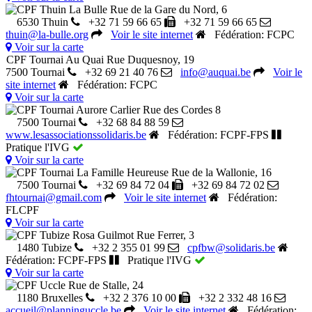
CPF Thuin La Bulle
Rue de la Gare du Nord, 6
6530 Thuin
+32 71 59 66 65
+32 71 59 66 65
thuin@la-bulle.org
Voir le site internet
Fédération: FCPC
Voir sur la carte
CPF Tournai Au Quai
Rue Duquesnoy, 19
7500 Tournai
+32 69 21 40 76
info@auquai.be
Voir le
site internet
Fédération: FCPC
Voir sur la carte
CPF Tournai Aurore Carlier
Rue des Cordes 8
7500 Tournai
+32 68 84 88 59
www.lesassociationssolidaris.be
Fédération: FCPF-FPS
Pratique l'IVG
Voir sur la carte
CPF Tournai La Famille Heureuse
Rue de la Wallonie, 16
7500 Tournai
+32 69 84 72 04
+32 69 84 72 02
fhtournai@gmail.com
Voir le site internet
Fédération:
FLCPF
Voir sur la carte
CPF Tubize Rosa Guilmot
Rue Ferrer, 3
1480 Tubize
+32 2 355 01 99
cpfbw@solidaris.be
Fédération: FCPF-FPS
Pratique l'IVG
Voir sur la carte
CPF Uccle
Rue de Stalle, 24
1180 Bruxelles
+32 2 376 10 00
+32 2 332 48 16
accueil@planninguccle.be
Voir le site internet
Fédération: