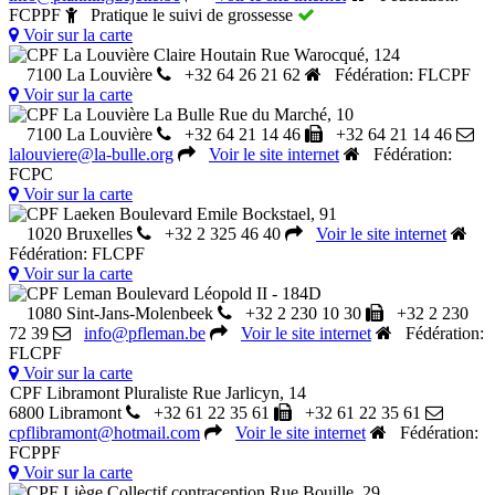
FCPPF
Pratique le suivi de grossesse
Voir sur la carte
CPF La Louvière Claire Houtain
Rue Warocqué, 124
7100 La Louvière
+32 64 26 21 62
Fédération: FLCPF
Voir sur la carte
CPF La Louvière La Bulle
Rue du Marché, 10
7100 La Louvière
+32 64 21 14 46
+32 64 21 14 46
lalouviere@la-bulle.org
Voir le site internet
Fédération:
FCPC
Voir sur la carte
CPF Laeken
Boulevard Emile Bockstael, 91
1020 Bruxelles
+32 2 325 46 40
Voir le site internet
Fédération: FLCPF
Voir sur la carte
CPF Leman
Boulevard Léopold II - 184D
1080 Sint-Jans-Molenbeek
+32 2 230 10 30
+32 2 230
72 39
info@pfleman.be
Voir le site internet
Fédération:
FLCPF
Voir sur la carte
CPF Libramont Pluraliste
Rue Jarlicyn, 14
6800 Libramont
+32 61 22 35 61
+32 61 22 35 61
cpflibramont@hotmail.com
Voir le site internet
Fédération:
FCPPF
Voir sur la carte
CPF Liège Collectif contraception
Rue Bouille, 29