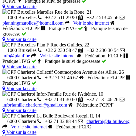
FCPPF
Pratique le suivi de grossesse
Voir sur la carte
CPF Bruxelles Marolles
Rue de la Roue, 21
1000 Bruxelles
+32 2 511 29 90
+32 2 513 45 56
planningmarolles@hotmail.com
Voir le site internet
Fédération: FLCPF
Pratique l'IVG
Pratique le suivi de
grossesse
Voir sur la carte
CPF Bruxelles Plan F
Rue des Guildes, 22
1000 Bruxelles
+32 2 230 58 47
+32 2 230 30 54
info@planf.be
Voir le site internet
Fédération: FLCPF
Pratique l'IVG
Pratique le suivi de grossesse
Voir sur la carte
CPF Charleroi Collectif Contraception
Avenue des Alliés, 26
6000 Charleroi
+ 32 71 31 46 67
Fédération: FLCPF
Pratique l'IVG
Voir sur la carte
CPF Charleroi Infor-Famille
Rue de l'Athénée, 10
6000 Charleroi
+32 71 31 30 60
+32 71 31 46 26
inforfamille.charleroi@gmail.com
Fédération: FCPPF
Voir sur la carte
CPF Charleroi La Bulle
Boulevard Joseph II, 14
6000 Charleroi
+32 71 32 88 44
charleroi@la-bulle.org
Voir le site internet
Fédération: FCPC
Voir sur la carte