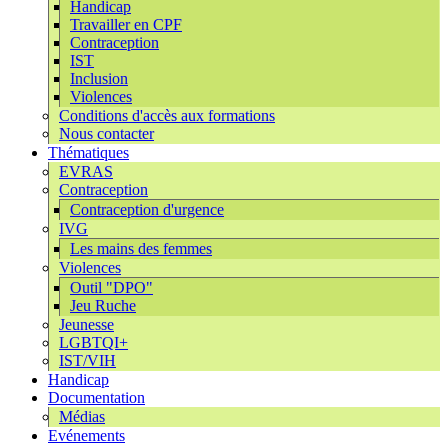
Handicap
Travailler en CPF
Contraception
IST
Inclusion
Violences
Conditions d'accès aux formations
Nous contacter
Thématiques
EVRAS
Contraception
Contraception d'urgence
IVG
Les mains des femmes
Violences
Outil "DPO"
Jeu Ruche
Jeunesse
LGBTQI+
IST/VIH
Handicap
Documentation
Médias
Evénements