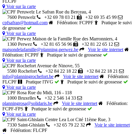
FLCPF
Voir sur la carte
CPF Peruwelz Le Safran
Rue du Berceau, 4
7600 Peruwelz
+32 69 78 03 21
+32 69 35 45 99
cpfsafran@hotmail.com
Fédération: FCPPF
Pratique le suivi
de grossesse
Voir sur la carte
CPF Perwez Maison de la Famille
Rue des Marronniers, 4
1360 Perwez
+32 81 65 56 96
+32 81 22 65 12
maisondelafamille@planning-perwez.be
Voir le site internet
Fédération: FCPPF
Pratique le suivi de grossesse
Voir sur la carte
CPF Rochefort
Avenue de Ninove, 55
5580 Rochefort
+32 84 22 18 22
+32 84 22 18 21
info@planningrochefort.be
Voir le site internet
Fédération:
FLCPF
Pratique l'IVG
Pratique le suivi de grossesse
Voir sur la carte
CPF Rosa
Rue du Midi, 116 - 118
1000 Bruxelles
+32 2 546 14 33
planningrosa@solidaris.be
Voir le site internet
Fédération:
FCPF-FPS
Pratique le suivi de grossesse
Voir sur la carte
CPF Saint-Ghislain Centre Lea Lor
Cité 11ème Rue, 3
7330 Saint-Ghislain
+32 65 79 22 32
Voir le site internet
Fédération: FLCPF