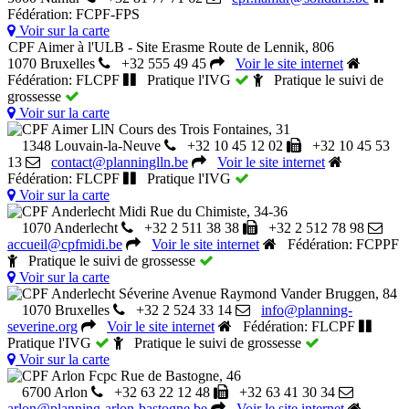
Fédération: FCPF-FPS
Voir sur la carte
CPF Aimer à l'ULB - Site Erasme
Route de Lennik, 806
1070 Bruxelles
+32 555 49 45
Voir le site internet
Fédération: FLCPF
Pratique l'IVG
Pratique le suivi de
grossesse
Voir sur la carte
CPF Aimer LlN
Cours des Trois Fontaines, 31
1348 Louvain-la-Neuve
+32 10 45 12 02
+32 10 45 53
13
contact@planninglln.be
Voir le site internet
Fédération: FLCPF
Pratique l'IVG
Voir sur la carte
CPF Anderlecht Midi
Rue du Chimiste, 34-36
1070 Anderlecht
+32 2 511 38 38
+32 2 512 78 98
accueil@cpfmidi.be
Voir le site internet
Fédération: FCPPF
Pratique le suivi de grossesse
Voir sur la carte
CPF Anderlecht Séverine
Avenue Raymond Vander Bruggen, 84
1070 Bruxelles
+32 2 524 33 14
info@planning-
severine.org
Voir le site internet
Fédération: FLCPF
Pratique l'IVG
Pratique le suivi de grossesse
Voir sur la carte
CPF Arlon Fcpc
Rue de Bastogne, 46
6700 Arlon
+32 63 22 12 48
+32 63 41 30 34
arlon@planning-arlon-bastogne.be
Voir le site internet