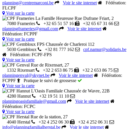
planning@centremarconi.be
Voir le site internet
Fédération:
FLCPF
Voir sur la carte
CPF Frameries La Famille Heureuse
Rue Dufrane Friart, 2
7080 Frameries
+32 65 51 57 16
+32 65 67 31 66
planningframeries@gmail.com
Voir le site internet
Fédération: FCPPF
Voir sur la carte
CPF Gembloux FPS
Chaussée de Charleroi 112
5030 Gembloux
+32 81 777 162
cpf.namur@solidaris.be
Fédération: FCPF-FPS
Voir sur la carte
CPF Genval
Rue de Rixensart, 27
1332 Rixensart
+32 2 653 86 75
+32 2 653 86 75
planningenval@skynet.be
Voir le site internet
Fédération:
FCPPF
Pratique le suivi de grossesse
Voir sur la carte
CPF Hannut L'Oasis Familiale
Chaussée de Wavre, 22B
4280 Hannut
+32 19 51 11 10
planningoasisfamiliale@gmail.com
Voir le site internet
Fédération: FCPC
Voir sur la carte
CPF Herstal
Rue de la station, 27
4040 Herstal
+32 4 252 06 30
+32 4 252 06 31
info@planningfamilialherstal.be
Voir le site internet