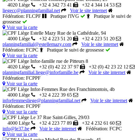
4020 Liège
+32 4 342 73 41
+32 4 344 14 53
liegecc@planningfamilial.net
Voir le site internet
Fédération: FLCPF
Pratique l'IVG
Pratique le suivi de
grossesse
Voir sur la carte
CPF Liège Estelle Mazy
Rue de la Cathédrale, 94
4000 Liège
+32 4 223 51 20
+32 4 223 51 20
planningfamilial@estellemazy.com
Voir le site internet
Fédération: FCPC
Pratique le suivi de grossesse
Voir sur la carte
CPF Liège Infor-famille
rue de Pitteurs 8
4020 Liège
+32 (0) 42 22 37 97
+32 (0) 42 23 22 12
planningfamilial.liege@inforfamille.be
Voir le site internet
Fédération: FCPPF
Voir sur la carte
CPF Liège Infor-Femmes
Rue des Franchimontois, 4b
4000 Liège
+32 4 222 39 65
inforfemmesliege@planningfamilial.net
Voir le site internet
Fédération: FCPPF
Voir sur la carte
CPF Liège Le 37
Rue Saint-Gilles, 29/03
4000 Liège
+32 4 223 77 89
+32 4 232 61 60
info@le37.be
Voir le site internet
Fédération: FCPC
Voir sur la carte
CPF Liège Louise Michel
Rue des Bayards, 45