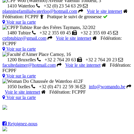
CPF Woo (Waterloo)
Avenue Valentin Tondeur, 3
1410 Waterloo
+32 (0) 23 54 63 29
planningfamilialwaterloo@hotmail.com
Voir le site internet
Fédération: FCPPF
Pratique le suivi de grossesse
Voir sur la carte
CPFP Tubize
Rue des Frères Taymans, 32/202
1480 Tubize
+32 2 355 69 45
+32 2 355 69 45
cpfptubize@gmail.com
Voir le site internet
Fédération:
FCPPF
Voir sur la carte
Faculté d'Aimer
Place Carnoy, 16
1200 Bruxelles
+32 2 764 20 63
+32 2 764 20 23
facultedaimer@hotmail.com
Voir le site internet
Fédération:
FCPPF
Voir sur la carte
Woman Do
Chaussée de Waterloo 412F
1050 Ixelles
+32 (0) 471 22 59 36
info@womando.be
Voir le site internet
Fédération: FCPPF
Voir sur la carte
Rejoignez-nous sur notre page Facebook et ne manquez plus
aucune info
Rejoignez-nous