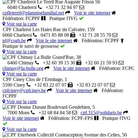
CPF Charleroi Le Terril
Rue Auguste Frison 56
6040 Charleroi
+32 71 32 94 97
cpfleterril@planningfamilial.net
Voir le site internet
Fédération: FCPPF
Pratique l'IVG
Voir sur la carte
CPF Charleroi Les Haies
Rue du Calvaire, 159
6060 Charleroi
0471 85 88 08
+32 71 28 55 70
pf@csgh.be
Voir le site internet
Fédération: FCPPF
Pratique le suivi de grossesse
Voir sur la carte
CPF Chimay La Bulle
Grand'Rue, 38
6460 Chimay
+32 60 39 15 30
+32 60 21 59 93
chimay@la-bulle.org
Voir le site internet
Fédération: FCPC
Voir sur la carte
CPF Ciney
Clos de l’Ermitage, 1
5590 Ciney
+32 83 22 07 07
+32 83 22 07 07
cpfciney@cpfciney.be
Voir le site internet
Fédération:
FCPPF
Voir sur la carte
CPF Denise Durant
Boulevard Gendebien, 5
7000 Mons
+32 68 84 84 58
cpf.315@solidaris.be
Voir le site internet
Fédération: FCPF-FPS
Pratique l'IVG
Voir sur la carte
CPF Etterbeek Collectif Contraception
Avenue des Celtes, 50