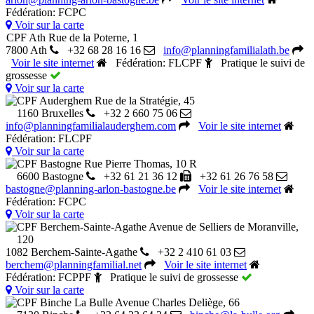
Fédération: FCPC
Voir sur la carte
CPF Ath
Rue de la Poterne, 1
7800 Ath
+32 68 28 16 16
info@planningfamilialath.be
Voir le site internet
Fédération: FLCPF
Pratique le suivi de
grossesse
Voir sur la carte
CPF Auderghem
Rue de la Stratégie, 45
1160 Bruxelles
+32 2 660 75 06
info@planningfamilialauderghem.com
Voir le site internet
Fédération: FLCPF
Voir sur la carte
CPF Bastogne
Rue Pierre Thomas, 10 R
6600 Bastogne
+32 61 21 36 12
+32 61 26 76 58
bastogne@planning-arlon-bastogne.be
Voir le site internet
Fédération: FCPC
Voir sur la carte
CPF Berchem-Sainte-Agathe
Avenue de Selliers de Moranville,
120
1082 Berchem-Sainte-Agathe
+32 2 410 61 03
berchem@planningfamilial.net
Voir le site internet
Fédération: FCPPF
Pratique le suivi de grossesse
Voir sur la carte
CPF Binche La Bulle
Avenue Charles Deliège, 66