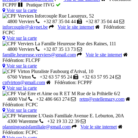
FCPPF
Pratique l'IVG
Voir sur la carte
CPF Verviers Inforcouple
Rue Laoureux, 52
4800 Verviers
+32 87 35 04 44
+32 87 35 04 44
inforcouple@skynet.be
Voir le site internet
Fédération:
FCPC
Voir sur la carte
CPF Verviers La Famille Heureuse
Rue des Raines, 111
4800 Verviers
+32 87 35 13 73
famille.heureuse.verviers@gmail.com
Voir le site internet
Fédération: FLCPF
Voir sur la carte
CPF Virton Pluraliste
Faubourg d'Arival, 10
6760 Virton
+32 63 57 95 24
+32 63 57 95 24
cpfvirton@gmail.com
Fédération: FCPPF
Voir sur la carte
CPF Visé Erre et Aime ou R ET M
Rue de la Prihielle 6/2
4600 Visé
+32 486 663 274
retm@estellemazy.com
Fédération: FCPC
Voir sur la carte
CPF Waremme L'Oasis Familiale
Avenue E. Leburton, 20A
4300 Waremme
+32 19 33 22 39
planningoasisfamiliale@gmail.com
Voir le site internet
Fédération: FCPC
Voir sur la carte