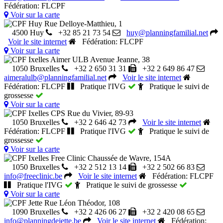
Fédération: FLCPF
Voir sur la carte
CPF Huy
Rue Delloye-Matthieu, 1
4500 Huy
+32 85 21 73 54
huy@planningfamilial.net
Voir le site internet
Fédération: FLCPF
Voir sur la carte
CPF Ixelles Aimer ULB
Avenue Jeanne, 38
1050 Bruxelles
+32 2 650 31 31
+32 2 649 86 47
aimeralulb@planningfamilial.net
Voir le site internet
Fédération: FLCPF
Pratique l'IVG
Pratique le suivi de
grossesse
Voir sur la carte
CPF Ixelles CPS
Rue du Vivier, 89-93
1050 Bruxelles
+32 2 646 42 73
Voir le site internet
Fédération: FLCPF
Pratique l'IVG
Pratique le suivi de
grossesse
Voir sur la carte
CPF Ixelles Free Clinic
Chaussée de Wavre, 154A
1050 Bruxelles
+32 2 512 13 14
+32 2 502 66 83
info@freeclinic.be
Voir le site internet
Fédération: FLCPF
Pratique l'IVG
Pratique le suivi de grossesse
Voir sur la carte
CPF Jette
Rue Léon Théodor, 108
1090 Bruxelles
+32 2 426 06 27
+32 2 420 08 65
info@planningdejette.be
Voir le site internet
Fédération: