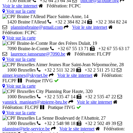
7130 Binche
+32 64 23 64 34
binche@la-bulle.org
Voir le site internet
Fédération: FCPC
Voir sur la carte
CPF Braine l'Alleud
Place Sainte-Anne, 14
1420 Braine l'Alleud
+32 2 384 82 24
+32 2 384 82 24
planningbraine@gmail.com
Voir le site internet
Fédération: FCPC
Voir sur la carte
CPF Braine-le-Comte
Rue des Frères Dulait, 19
7090 Braine-le-Comte
+32 67 55 13 71
+32 67 55 63 17
laurence.jansseune@7090.be
Fédération: FLCPF
Voir sur la carte
CPF Bruxelles Aimer Jeunes
Rue Saint-Jean Népomucène, 28
1000 Bruxelles
+32 2 511 32 20
+32 2 511 25 12
aimer.jeunes@skynet.be
Voir le site internet
Fédération:
FLCPF
Pratique l'IVG
Voir sur la carte
CPF Bruxelles City Planning
Rue Haute, 320
1000 Bruxelles
+32 2 535 47 14
+32 2 535 47 22
yannick_manigart@stpierre-bru.be
Voir le site internet
Fédération: FLCPF
Pratique l'IVG
Voir sur la carte
CPF Bruxelles La Senne
Boulevard de l'Abattoir, 27
1000 Bruxelles
+32 2 548 98 18
+32 2 502 49 39
planning@tele-service.be
Voir le site internet
Fédération: