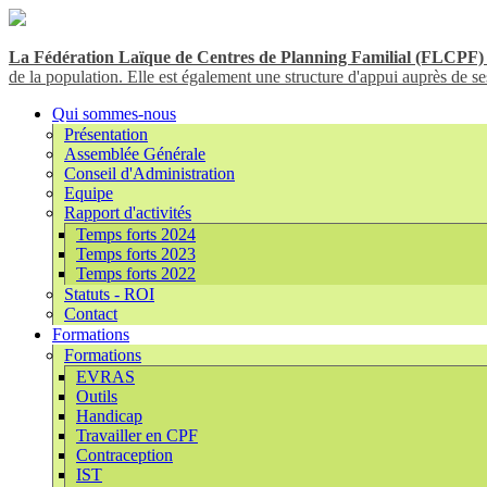
La Fédération Laïque de Centres de Planning Familial (FLCPF)
de la population. Elle est également une structure d'appui auprès de ses
Qui sommes-nous
Présentation
Assemblée Générale
Conseil d'Administration
Equipe
Rapport d'activités
Temps forts 2024
Temps forts 2023
Temps forts 2022
Statuts - ROI
Contact
Formations
Formations
EVRAS
Outils
Handicap
Travailler en CPF
Contraception
IST