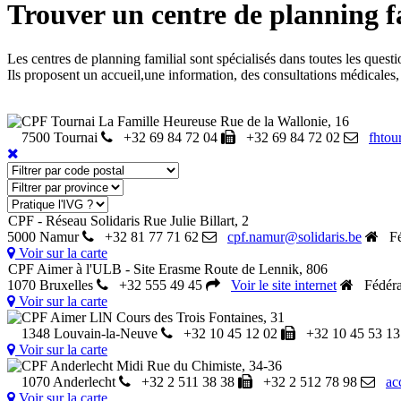
Trouver un centre de planning f
Les centres de planning familial sont spécialisés dans toutes les questio
Ils proposent un accueil,une information, des consultations médicales,
CPF Tournai La Famille Heureuse
Rue de la Wallonie, 16
7500 Tournai
+32 69 84 72 04
+32 69 84 72 02
fhto
CPF - Réseau Solidaris
Rue Julie Billart, 2
5000 Namur
+32 81 77 71 62
cpf.namur@solidaris.be
Féd
Voir sur la carte
CPF Aimer à l'ULB - Site Erasme
Route de Lennik, 806
1070 Bruxelles
+32 555 49 45
Voir le site internet
Fédéra
Voir sur la carte
CPF Aimer LlN
Cours des Trois Fontaines, 31
1348 Louvain-la-Neuve
+32 10 45 12 02
+32 10 45 53 13
Voir sur la carte
CPF Anderlecht Midi
Rue du Chimiste, 34-36
1070 Anderlecht
+32 2 511 38 38
+32 2 512 78 98
ac
Voir sur la carte