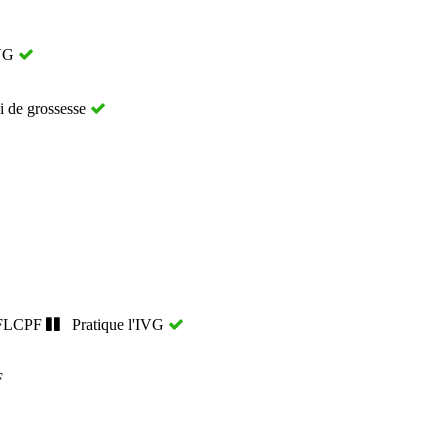
IVG
i de grossesse
 FLCPF
Pratique l'IVG
F