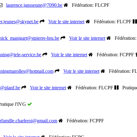
laurence.jansseune@7090.be
Fédération: FLCPF
er.jeunes@skynet.be
Voir le site internet
Fédération: FLCPF
nick_manigart@stpierre-bru.be
Voir le site internet
Fédération
nning@tele-service.be
Voir le site internet
Fédération: FCPPF
nningmarolles@hotmail.com
Voir le site internet
Fédération: F
o@planf.be
Voir le site internet
Fédération: FLCPF
Pratiqu
atique l'IVG
orfamille.charleroi@gmail.com
Fédération: FCPPF