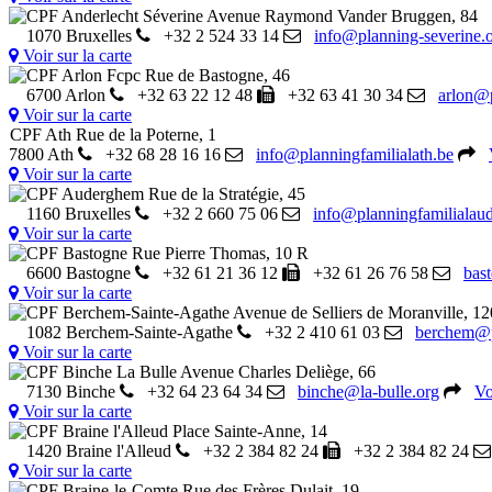
CPF Anderlecht Séverine
Avenue Raymond Vander Bruggen, 84
1070 Bruxelles
+32 2 524 33 14
info@planning-severine.
Voir sur la carte
CPF Arlon Fcpc
Rue de Bastogne, 46
6700 Arlon
+32 63 22 12 48
+32 63 41 30 34
arlon@p
Voir sur la carte
CPF Ath
Rue de la Poterne, 1
7800 Ath
+32 68 28 16 16
info@planningfamilialath.be
Voir sur la carte
CPF Auderghem
Rue de la Stratégie, 45
1160 Bruxelles
+32 2 660 75 06
info@planningfamiliala
Voir sur la carte
CPF Bastogne
Rue Pierre Thomas, 10 R
6600 Bastogne
+32 61 21 36 12
+32 61 26 76 58
bas
Voir sur la carte
CPF Berchem-Sainte-Agathe
Avenue de Selliers de Moranville, 12
1082 Berchem-Sainte-Agathe
+32 2 410 61 03
berchem@pl
Voir sur la carte
CPF Binche La Bulle
Avenue Charles Deliège, 66
7130 Binche
+32 64 23 64 34
binche@la-bulle.org
Vo
Voir sur la carte
CPF Braine l'Alleud
Place Sainte-Anne, 14
1420 Braine l'Alleud
+32 2 384 82 24
+32 2 384 82 24
Voir sur la carte
CPF Braine-le-Comte
Rue des Frères Dulait, 19