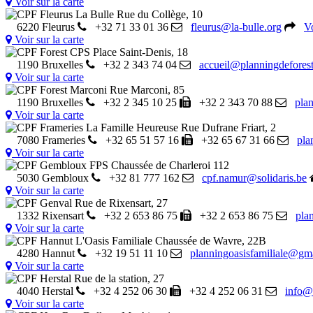
Voir sur la carte
CPF Fleurus La Bulle
Rue du Collège, 10
6220 Fleurus
+32 71 33 01 36
fleurus@la-bulle.org
Vo
Voir sur la carte
CPF Forest CPS
Place Saint-Denis, 18
1190 Bruxelles
+32 2 343 74 04
accueil@planningdeforest
Voir sur la carte
CPF Forest Marconi
Rue Marconi, 85
1190 Bruxelles
+32 2 345 10 25
+32 2 343 70 88
pla
Voir sur la carte
CPF Frameries La Famille Heureuse
Rue Dufrane Friart, 2
7080 Frameries
+32 65 51 57 16
+32 65 67 31 66
pla
Voir sur la carte
CPF Gembloux FPS
Chaussée de Charleroi 112
5030 Gembloux
+32 81 777 162
cpf.namur@solidaris.be
Voir sur la carte
CPF Genval
Rue de Rixensart, 27
1332 Rixensart
+32 2 653 86 75
+32 2 653 86 75
pla
Voir sur la carte
CPF Hannut L'Oasis Familiale
Chaussée de Wavre, 22B
4280 Hannut
+32 19 51 11 10
planningoasisfamiliale@gm
Voir sur la carte
CPF Herstal
Rue de la station, 27
4040 Herstal
+32 4 252 06 30
+32 4 252 06 31
info@p
Voir sur la carte