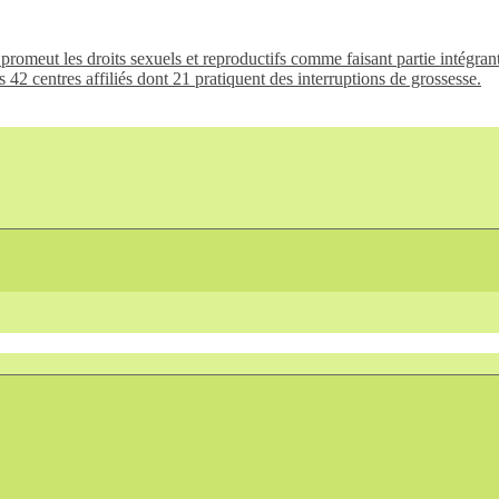
promeut les droits sexuels et reproductifs comme faisant partie intégrante 
 42 centres affiliés dont 21 pratiquent des interruptions de grossesse.