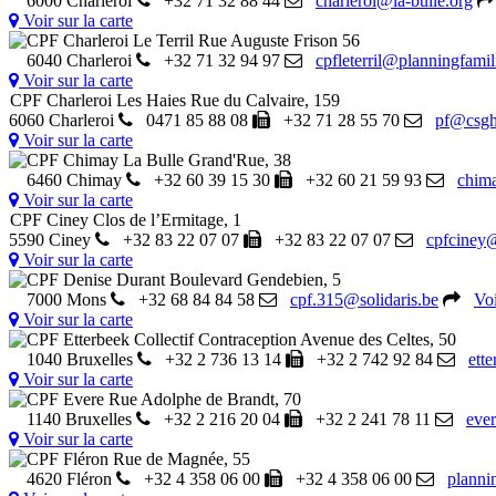
6000 Charleroi
+32 71 32 88 44
charleroi@la-bulle.org
Voir sur la carte
CPF Charleroi Le Terril
Rue Auguste Frison 56
6040 Charleroi
+32 71 32 94 97
cpfleterril@planningfamili
Voir sur la carte
CPF Charleroi Les Haies
Rue du Calvaire, 159
6060 Charleroi
0471 85 88 08
+32 71 28 55 70
pf@csgh
Voir sur la carte
CPF Chimay La Bulle
Grand'Rue, 38
6460 Chimay
+32 60 39 15 30
+32 60 21 59 93
chima
Voir sur la carte
CPF Ciney
Clos de l’Ermitage, 1
5590 Ciney
+32 83 22 07 07
+32 83 22 07 07
cpfciney
Voir sur la carte
CPF Denise Durant
Boulevard Gendebien, 5
7000 Mons
+32 68 84 84 58
cpf.315@solidaris.be
Voi
Voir sur la carte
CPF Etterbeek Collectif Contraception
Avenue des Celtes, 50
1040 Bruxelles
+32 2 736 13 14
+32 2 742 92 84
ett
Voir sur la carte
CPF Evere
Rue Adolphe de Brandt, 70
1140 Bruxelles
+32 2 216 20 04
+32 2 241 78 11
ever
Voir sur la carte
CPF Fléron
Rue de Magnée, 55
4620 Fléron
+32 4 358 06 00
+32 4 358 06 00
planni