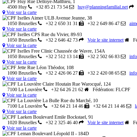
CPF Huy
Rue Delloye-Matthieu, 1
4500 Huy
+32 85 21 73 54
huy@planningfamilial.net
Voir sur la carte
CPF Ixelles Aimer ULB
Avenue Jeanne, 38
1050 Bruxelles
+32 2 650 31 31
+32 2 649 86 47
aim
Voir sur la carte
CPF Ixelles CPS
Rue du Vivier, 89-93
1050 Bruxelles
+32 2 646 42 73
Voir le site internet
Féd
Voir sur la carte
CPF Ixelles Free Clinic
Chaussée de Wavre, 154A
1050 Bruxelles
+32 2 512 13 14
+32 2 502 66 83
inf
Voir sur la carte
CPF Jette
Rue Léon Théodor, 108
1090 Bruxelles
+32 2 426 06 27
+32 2 420 08 65
inf
Voir sur la carte
CPF La Louvière Claire Houtain
Rue Warocqué, 124
7100 La Louvière
+32 64 26 21 62
Fédération: FLCPF
Voir sur la carte
CPF La Louvière La Bulle
Rue du Marché, 10
7100 La Louvière
+32 64 21 14 46
+32 64 21 14 46
l
Voir sur la carte
CPF Laeken
Boulevard Emile Bockstael, 91
1020 Bruxelles
+32 2 325 46 40
Voir le site internet
Féd
Voir sur la carte
CPF Leman
Boulevard Léopold II - 184D