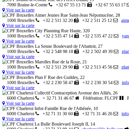
7090 Braine-le-Comte
+32 67 55 13 71
+32 67 55 63 17
Voir sur la carte
CPF Bruxelles Aimer Jeunes
Rue Saint-Jean Népomucène, 28
1000 Bruxelles
+32 2 511 32 20
+32 2 511 25 12
aim
Voir sur la carte
CPF Bruxelles City Planning
Rue Haute, 320
1000 Bruxelles
+32 2 535 47 14
+32 2 535 47 22
yan
Voir sur la carte
CPF Bruxelles La Senne
Boulevard de l'Abattoir, 27
1000 Bruxelles
+32 2 548 98 18
+32 2 502 49 39
pla
Voir sur la carte
CPF Bruxelles Marolles
Rue de la Roue, 21
1000 Bruxelles
+32 2 511 29 90
+32 2 513 45 56
pla
Voir sur la carte
CPF Bruxelles Plan F
Rue des Guildes, 22
1000 Bruxelles
+32 2 230 58 47
+32 2 230 30 54
inf
Voir sur la carte
CPF Charleroi Collectif Contraception
Avenue des Alliés, 26
6000 Charleroi
+ 32 71 31 46 67
Fédération: FLCPF
Pr
Voir sur la carte
CPF Charleroi Infor-Famille
Rue de l'Athénée, 10
6000 Charleroi
+32 71 31 30 60
+32 71 31 46 26
inf
Voir sur la carte
CPF Charleroi La Bulle
Boulevard Joseph II, 14