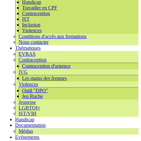
Handicap
Travailler en CPF
Contraception
IST
Inclusion
Violences
Conditions d'accès aux formations
Nous contacter
Thématiques
EVRAS
Contraception
Contraception d'urgence
IVG
Les mains des femmes
Violences
Outil "DPO"
Jeu Ruche
Jeunesse
LGBTQI+
IST/VIH
Handicap
Documentation
Médias
Evénements