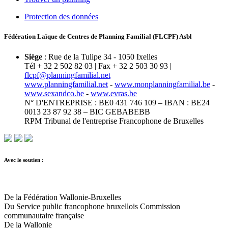
Protection des données
Fédération Laïque de Centres de Planning Familial (FLCPF) Asbl
Siège
: Rue de la Tulipe 34 - 1050 Ixelles
Tél + 32 2 502 82 03 | Fax + 32 2 503 30 93 |
flcpf@planningfamilial.net
www.planningfamilial.net
-
www.monplanningfamilial.be
-
www.sexandco.be
-
www.evras.be
N° D'ENTREPRISE : BE0 431 746 109 – IBAN : BE24
0013 23 87 92 38 – BIC GEBABEBB
RPM Tribunal de l'entreprise Francophone de Bruxelles
Avec le soutien :
De la Fédération Wallonie-Bruxelles
Du Service public francophone bruxellois Commission
communautaire française
De la Wallonie