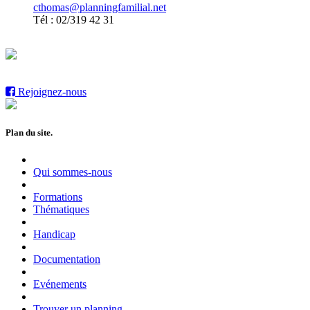
cthomas@planningfamilial.net
Tél : 02/319 42 31
Rejoignez-nous sur notre page Facebook et ne manquez plus
aucune info
Rejoignez-nous
Plan du site.
Qui sommes-nous
Formations
Thématiques
Handicap
Documentation
Evénements
Trouver un planning